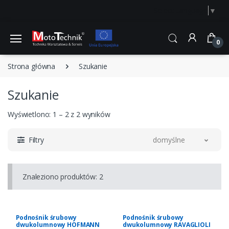
Select Language
▼
0
Strona główna
Szukanie
Szukanie
Wyświetlono: 1 – 2 z 2 wyników
Filtry
domyślne
Znaleziono produktów: 2
Podnośnik śrubowy
Podnośnik śrubowy
dwukolumnowy HOFMANN
dwukolumnowy RAVAGLIOLI