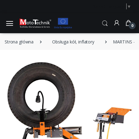
Select Language
▼
0
Strona główna
Obsługa kół, inflatory
MARTINS - M