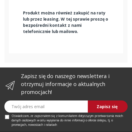
Produkt można również zakupić na raty
lub przez leasing. W tej sprawie proszę o
bezpośredni kontakt z nami
telefonicznie lub mailowo.
Zapisz się do naszego newslettera i
otrzymuj informacje o aktualnych
promocjach!
Twój adres email
Zapisz się
Oświadczam, że zapoznałem się z
komunikatem
dotyczącym przetwarzania moich
danych osobowych w celu wysyłania do mnie informacji o ofercie sklepu, tj. o
promocjach, nowościach i rabatach