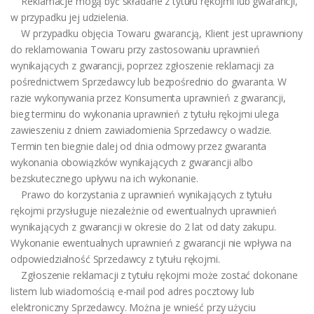
Reklamacje mogą być składane z tytułu rękojmi lub gwarancji,
w przypadku jej udzielenia.
W przypadku objęcia Towaru gwarancją, Klient jest uprawniony
do reklamowania Towaru przy zastosowaniu uprawnień
wynikających z gwarancji, poprzez zgłoszenie reklamacji za
pośrednictwem Sprzedawcy lub bezpośrednio do gwaranta. W
razie wykonywania przez Konsumenta uprawnień z gwarancji,
bieg terminu do wykonania uprawnień z tytułu rękojmi ulega
zawieszeniu z dniem zawiadomienia Sprzedawcy o wadzie.
Termin ten biegnie dalej od dnia odmowy przez gwaranta
wykonania obowiązków wynikających z gwarancji albo
bezskutecznego upływu na ich wykonanie.
Prawo do korzystania z uprawnień wynikających z tytułu
rękojmi przysługuje niezależnie od ewentualnych uprawnień
wynikających z gwarancji w okresie do 2 lat od daty zakupu.
Wykonanie ewentualnych uprawnień z gwarancji nie wpływa na
odpowiedzialność Sprzedawcy z tytułu rękojmi.
Zgłoszenie reklamacji z tytułu rękojmi może zostać dokonane
listem lub wiadomością e-mail pod adres pocztowy lub
elektroniczny Sprzedawcy. Można je wnieść przy użyciu