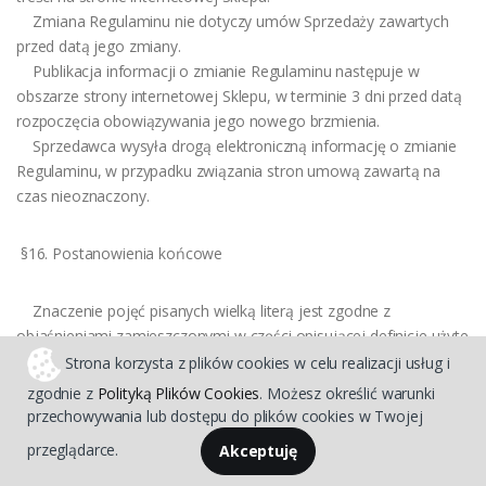
Zmiana Regulaminu nie dotyczy umów Sprzedaży zawartych
przed datą jego zmiany.
Publikacja informacji o zmianie Regulaminu następuje w
obszarze strony internetowej Sklepu, w terminie 3 dni przed datą
rozpoczęcia obowiązywania jego nowego brzmienia.
Sprzedawca wysyła drogą elektroniczną informację o zmianie
Regulaminu, w przypadku związania stron umową zawartą na
czas nieoznaczony.
§16. Postanowienia końcowe
Znaczenie pojęć pisanych wielką literą jest zgodne z
objaśnieniami zamieszczonymi w części opisującej definicje użyte
w Regulaminie.
Strona korzysta z plików cookies w celu realizacji usług i
Sprzedawca nie ponosi odpowiedzialności za:
zgodnie z
Polityką Plików Cookies
. Możesz określić warunki
przerwy w prawidłowym funkcjonowaniu Sklepu oraz
przechowywania lub dostępu do plików cookies w Twojej
nienależyte świadczenie Usług, spowodowane siłą wyższą, w
przeglądarce.
Akceptuję
stosunku do Klientów niebędących Konsumentami,
przerwy w prawidłowym funkcjonowaniu Sklepu oraz