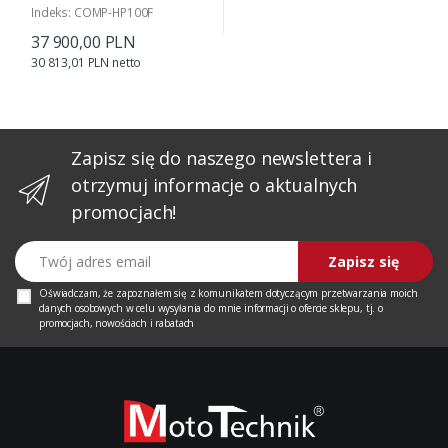
Indeks: COMP-HP100F
37 900,00 PLN
30 813,01 PLN netto
Zapisz się do naszego newslettera i
otrzymuj informacje o aktualnych
promocjach!
Twój adres email
Zapisz się
Oświadczam, że zapoznałem się z
komunikatem
dotyczącym przetwarzania moich
danych osobowych w celu wysyłania do mnie informacji o ofercie sklepu, tj. o
promocjach, nowościach i rabatach