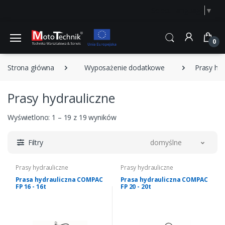
Select Language
▼
0
Strona główna
Wyposażenie dodatkowe
Prasy hyd
Prasy hydrauliczne
Wyświetlono: 1 – 19 z 19 wyników
Filtry
domyślne
Prasy hydrauliczne
Prasy hydrauliczne
Prasa hydrauliczna COMPAC
Prasa hydrauliczna COMPAC
FP 16 - 16t
FP 20 - 20t