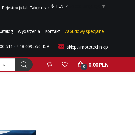
Select Language
▼
PLN
Rejestracja
lub
Zaloguj się
Katalog
Wydarzenia
Kontakt
Zabudowy specjalne
00 511
/
+48 609 550 459
sklep@mototechnik.pl
0,00 PLN
0