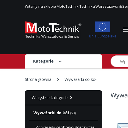
Witamy na sklepie MotoTechnik Technika Warsztatowa & Se
Szukaj
Kategorie
Strona główna
Wyważarki do kół
Wyważ
Wszystkie kategorie
Wyważarki do kół
(53)
Wyważarki osobowo-dostawcze