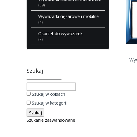
(39)
Wyważarki ciężarowe i mobilne
(4)
Osprzęt do wyważarek
(7)
Wyw
Szukaj
Szukaj w opisach
Szukaj w kategorii
Szukanie zaawansowane