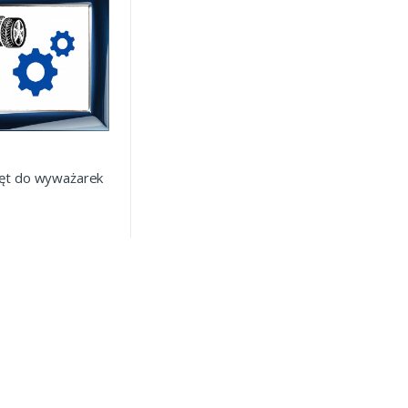
ęt do wyważarek