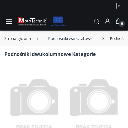
Select Language
▼
0
Strona główna
Podnośniki warsztatowe
Podnośni
Podnośniki dwukolumnowe Kategorie