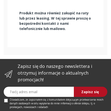
Produkt można również zakupić na raty
lub przez leasing. W tej sprawie proszę o
bezpośredni kontakt z nami
telefonicznie lub mailowo.
Zapisz się do naszego newslettera i
otrzymuj informacje o aktualnych
promocjach!
Twój adres email
Zapisz się
Oświadczam, że zapoznałem się z
komunikatem
dotyczącym przetwarzania moich
danych osobowych w celu wysyłania do mnie informacji o ofercie sklepu, tj. o
promocjach, nowościach i rabatach